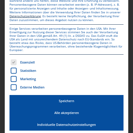
während andere uns helfen, diese Website und Ihre Erfahrung zu verbessern.
Personenbezogene Daten können verarbeitet werden (z. B. IP-Adressen), z. B.
für personalisierte Anzeigen und Inhalte oder Anzeigen- und Inhaltsmessung.
Weitere Informationen über die Verwendung Ihrer Daten finden Sie in unserer
Datenschutzerklärung
.
Es besteht keine Verpflichtung, der Verarbeitung Ihrer
Daten zuzustimmen, um dieses Angebot nutzen zu können.
Einige Services verarbeiten personenbezogene Daten in den USA. Mit Ihrer
Einwilligung zur Nutzung dieser Services stimmen Sie auch der Verarbeitung
Ihrer Daten in den USA gemäß Art. 49 (1) lit. a DSGVO zu. Das EuGH stuft die
USA als Land mit unzureichendem Datenschutz nach EU-Standards ein. So
besteht etwa das Risiko, dass US-Behörden personenbezogene Daten in
Überwachungsprogrammen verarbeiten, ohne bestehende Klagemöglichkeit für
Europäer.
Es folgt eine Liste der Service-Gruppen, für die eine Einwill
Essenziell
Statistiken
Marketing
KOSTENLOSE
Externe Medien
LIEFERUNG
Speichern
Lieferung erfolgt innerhalb von 1-3 Werktagen nach
Alle akzeptieren
Bearbeitung.
Individuelle Datenschutzeinstellungen