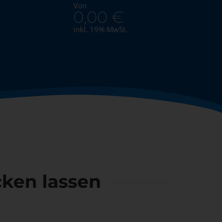
Von
0,00
€
inkl. 19% MwSt.
ken lassen