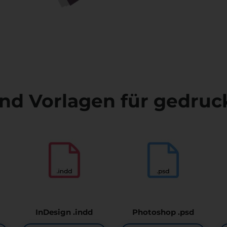
und Vorlagen für gedruc
InDesign .indd
Photoshop .psd