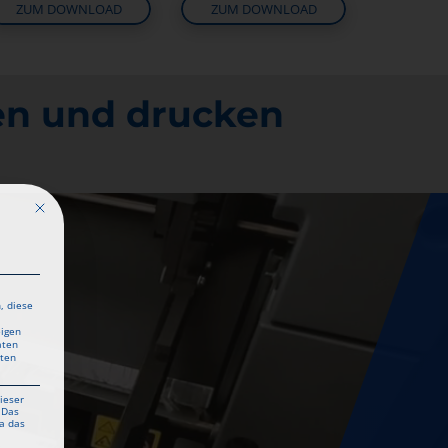
ZUM DOWNLOAD
ZUM DOWNLOAD
len und drucken
Mit diesem Button wird der Dialog geschlossen. Seine Funktionalität ist identisch mit 
, diese
eigen
aten
aten
ieser
 Das
a das