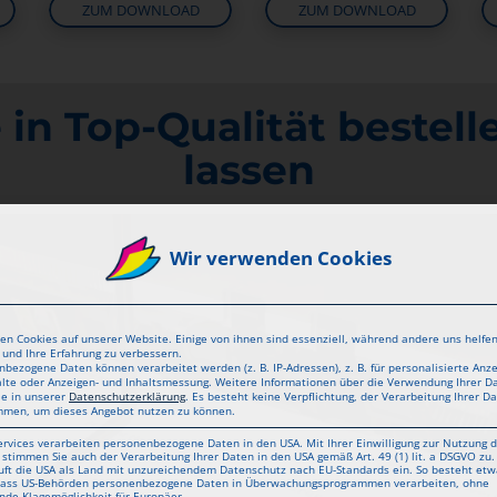
ZUM DOWNLOAD
ZUM DOWNLOAD
 in Top-Qualität bestel
lassen
Wir verwenden Cookies
en Cookies auf unserer Website. Einige von ihnen sind essenziell, während andere uns helfen
und Ihre Erfahrung zu verbessern.
bezogene Daten können verarbeitet werden (z. B. IP-Adressen), z. B. für personalisierte Anz
alte oder Anzeigen- und Inhaltsmessung.
Weitere Informationen über die Verwendung Ihrer D
ie in unserer
Datenschutzerklärung
.
Es besteht keine Verpflichtung, der Verarbeitung Ihrer D
mmen, um dieses Angebot nutzen zu können.
ervices verarbeiten personenbezogene Daten in den USA. Mit Ihrer Einwilligung zur Nutzung d
 stimmen Sie auch der Verarbeitung Ihrer Daten in den USA gemäß Art. 49 (1) lit. a DSGVO zu.
uft die USA als Land mit unzureichendem Datenschutz nach EU-Standards ein. So besteht etw
 dass US-Behörden personenbezogene Daten in Überwachungsprogrammen verarbeiten, ohne
nde Klagemöglichkeit für Europäer.