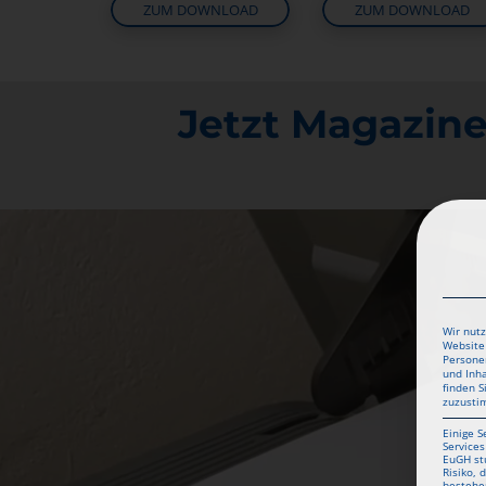
ZUM DOWNLOAD
ZUM DOWNLOAD
Jetzt Magazine
Wir nutz
Website 
Personen
und Inh
finden S
zuzusti
Einige S
Services
EuGH st
Risiko,
bestehe