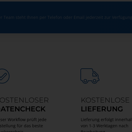
r Team steht Ihnen per Telefon oder Email jederzeit zur Verfügung
OSTENLOSER
KOSTENLOSE
ATENCHECK
LIEFERUNG
ser Workflow prüft jede
Lieferung erfolgt innerha
stellung für das beste
von 1-3 Werktagen nach
uckergebnis.
Bearbeitung.