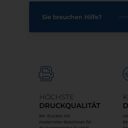
Sie brauchen Hilfe?
Unse
HÖCHSTE
K
DRUCKQUALITÄT
D
Wir drucken mit
Un
modernsten Maschinen für
Be
die bestmögliche Qualität.
Dr