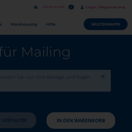
WARENKORB
Login / Registrierung
0
MUSTERMAPPE
k
Warehousing
Hilfe
für Mailing
stalten Sie nun Ihre Beilage und fügen
Close
T GESTALTEN
IN DEN WARENKORB