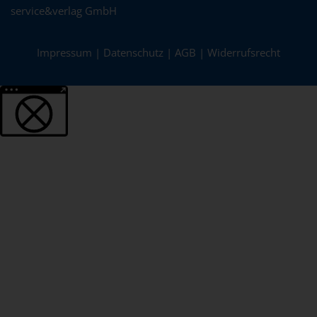
service&verlag GmbH
Impressum
|
Datenschutz
|
AGB
|
Widerrufsrecht
Weitere Informationen über den gesperrten Inhalt.