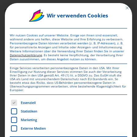
Mit dies
Cross- & Upselling direkt beim bestehenden Kunden –
Wir verwenden Cookies
extrem kosteneffizient.
5) VIP-Mailings
Wir nutzen Cookies auf unserer Website. Einige von ihnen sind essenziell,
während andere uns helfen, diese Website und Ihre Erfahrung zu verbessern.
Personenbezogene Daten können verarbeitet werden (z. B. IP-Adressen), z. B.
für personalisierte Anzeigen und Inhalte oder Anzeigen- und Inhaltsmessung.
Exklusive Angebote für Top-Kunden (Early Access, Limited
Weitere Informationen über die Verwendung Ihrer Daten finden Sie in unserer
Datenschutzerklärung
.
Es besteht keine Verpflichtung, der Verarbeitung Ihrer
Drops, Member Specials).
Daten zuzustimmen, um dieses Angebot nutzen zu können.
Einige Services verarbeiten personenbezogene Daten in den USA. Mit Ihrer
Use Cases im E-
Einwilligung zur Nutzung dieser Services stimmen Sie auch der Verarbeitung
Ihrer Daten in den USA gemäß Art. 49 (1) lit. a DSGVO zu. Das EuGH stuft die
USA als Land mit unzureichendem Datenschutz nach EU-Standards ein. So
Commerce
besteht etwa das Risiko, dass US-Behörden personenbezogene Daten in
Überwachungsprogrammen verarbeiten, ohne bestehende Klagemöglichkeit für
Europäer.
Es folgt eine Liste der Service-Gruppen, für die eine Einwill
Reaktivierung von Kunden nach
90 Tagen Inaktivität
Essenziell
Offline-Retargeting von
Warenkorbabbrechern
Statistiken
Launch-Kampagnen für neue Produkte
Marketing
Loyalty-Programme für Stammkunden
Externe Medien
Black Friday oder saisonale Umsatz-Booster