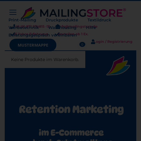
Print-Mailing
Druckprodukte
Textildruck
+49 (0) 871 974815 -13
info@mailingstore.de
Werbetechnik
Warehousing
Hilfe
25 Jahre Erfahrung
Bestellen ab 1 Ex.
Beratungsgespräch vereinbaren
Login / Registrierung
Warenkorb
MUSTERMAPPE
0
Keine Produkte im Warenkorb.