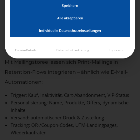
Speichern
Automatisiertes
Alle akzeptieren
Retention Marketing mit
Individuelle Datenschutzeinstellungen
Print-Mailings
Cookie-Details
Datenschutzerklärung
Impressum
Mit Mailingstoree lassen sich Print-Mailings in
Retention-Flows integrieren – ähnlich wie E-Mail-
Automationen:
Trigger:
Kauf, Inaktivität, Cart-Abandonment, VIP-Status
Personalisierung:
Name, Produkte, Offers, dynamische
Inhalte
Versand:
automatischer Druck & Zustellung
Tracking:
QR-/Coupon-Codes, UTM-Landingpages,
Wiederkaufraten