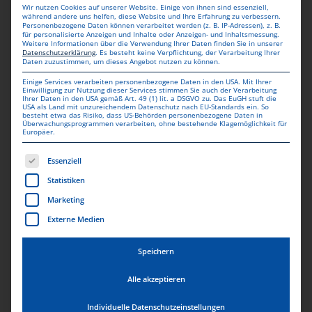
Wir nutzen Cookies auf unserer Website. Einige von ihnen sind essenziell,
während andere uns helfen, diese Website und Ihre Erfahrung zu verbessern.
Personenbezogene Daten können verarbeitet werden (z. B. IP-Adressen), z. B.
für personalisierte Anzeigen und Inhalte oder Anzeigen- und Inhaltsmessung.
Weitere Informationen über die Verwendung Ihrer Daten finden Sie in unserer
Datenschutzerklärung
.
Es besteht keine Verpflichtung, der Verarbeitung Ihrer
Daten zuzustimmen, um dieses Angebot nutzen zu können.
Einige Services verarbeiten personenbezogene Daten in den USA. Mit Ihrer
Einwilligung zur Nutzung dieser Services stimmen Sie auch der Verarbeitung
Ihrer Daten in den USA gemäß Art. 49 (1) lit. a DSGVO zu. Das EuGH stuft die
USA als Land mit unzureichendem Datenschutz nach EU-Standards ein. So
besteht etwa das Risiko, dass US-Behörden personenbezogene Daten in
Überwachungsprogrammen verarbeiten, ohne bestehende Klagemöglichkeit für
Europäer.
KOSTENLOSE
Es folgt eine Liste der Service-Gruppen, für die eine Einwill
Essenziell
LIEFERUNG
Statistiken
Marketing
Lieferung erfolgt innerhalb von 1-3 Werktagen nach
Bearbeitung.
Externe Medien
Speichern
Alle akzeptieren
Individuelle Datenschutzeinstellungen