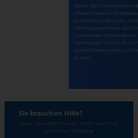
lassen. Die PrintMedien sin
willkommenes und attraktiv
persönlichen Sprüchen, Fot
Danksagungen oder auch M
Lesemarken individuell von
Lesemarken im DIN A7 Form
starkes Werbemittel, um für
zu sein.
Sie brauchen Hilfe?
Unser Team steht Ihnen per Telefon oder Email
jederzeit zur Verfügung.