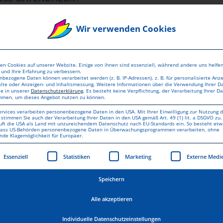
Wir verwenden Cookies
INE BILDER HABEN?
en Cookies auf unserer Website. Einige von ihnen sind essenziell, während andere uns helfen
und Ihre Erfahrung zu verbessern.
N UND LINIEN GEACHTET WERDEN?
bezogene Daten können verarbeitet werden (z. B. IP-Adressen), z. B. für personalisierte Anz
alte oder Anzeigen- und Inhaltsmessung.
Weitere Informationen über die Verwendung Ihrer D
ie in unserer
Datenschutzerklärung
.
Es besteht keine Verpflichtung, der Verarbeitung Ihrer D
mmen, um dieses Angebot nutzen zu können.
CHNITT ANLEGEN?
ervices verarbeiten personenbezogene Daten in den USA. Mit Ihrer Einwilligung zur Nutzung d
 stimmen Sie auch der Verarbeitung Ihrer Daten in den USA gemäß Art. 49 (1) lit. a DSGVO zu.
uft die USA als Land mit unzureichendem Datenschutz nach EU-Standards ein. So besteht etw
 dass US-Behörden personenbezogene Daten in Überwachungsprogrammen verarbeiten, ohne
nde Klagemöglichkeit für Europäer.
GEDRUCKT ANDERS AUS?
gt eine Liste der Service-Gruppen, für die eine Einwilligung erte
Essenziell
Statistiken
Marketing
Externe Medi
Speichern
ARKEN?
Alle akzeptieren
Individuelle Datenschutzeinstellungen