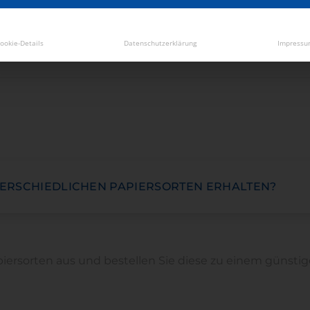
ookie-Details
Datenschutzerklärung
Impressu
TEN GESTALTEN?
TERSCHIEDLICHEN PAPIERSORTEN ERHALTEN?
ersorten aus und bestellen Sie diese zu einem günstigen