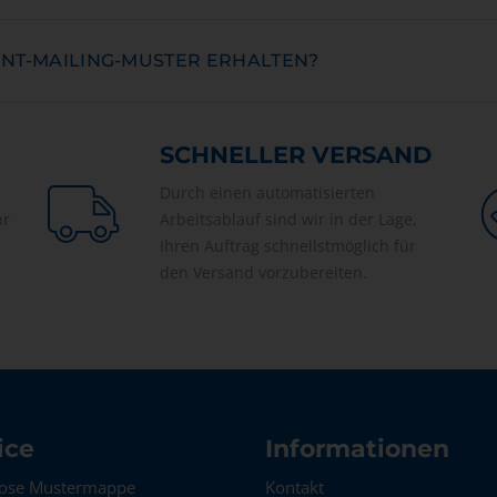
INT-MAILING-MUSTER ERHALTEN?
SCHNELLER VERSAND
Durch einen automatisierten
hr
Arbeitsablauf sind wir in der Lage,
Ihren Auftrag schnellstmöglich für
den Versand vorzubereiten.
ice
Informationen
lose Mustermappe
Kontakt