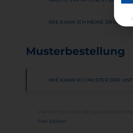
C
WIE KANN ICH MEINE DRUCKDA
Musterbestellung
WIE KANN ICH MUSTER DER UN
Wählen Sie online die gewünschten Papi
Hier klicken