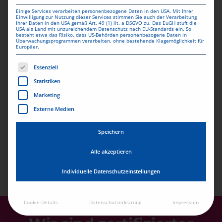
Einige Services verarbeiten personenbezogene Daten in den USA. Mit Ihrer
Einwilligung zur Nutzung dieser Services stimmen Sie auch der Verarbeitung
Ihrer Daten in den USA gemäß Art. 49 (1) lit. a DSGVO zu. Das EuGH stuft die
4.8 VON 5 STERNE AUF
USA als Land mit unzureichendem Datenschutz nach EU-Standards ein. So
besteht etwa das Risiko, dass US-Behörden personenbezogene Daten in
TRUSTPILOT
Überwachungsprogrammen verarbeiten, ohne bestehende Klagemöglichkeit für
Europäer.
Es folgt eine Liste der Service-Gruppen, für die eine Einwill
Essenziell
25 JAHRE ERFAHRUNG
Statistiken
Marketing
Externe Medien
GÜNSTIGE PREISE
Speichern
HOHE DRUCKQUALITÄT
Alle akzeptieren
Individuelle Datenschutzeinstellungen
Cookie-Details
Datenschutzerklärung
Impressum