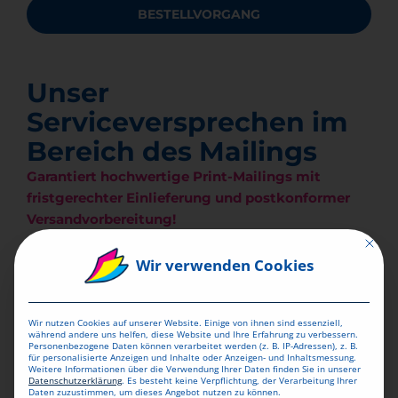
BESTELLVORGANG
BESTELLVORGANG
Unser
Serviceversprechen im
Bereich des Mailings
Garantiert hochwertige Print-Mailings mit
fristgerechter Einlieferung und postkonformer
Versandvorbereitung!
Mit dies
Wir verwenden Cookies
KURZE
PRODUKTIONSZEITEN
Wir nutzen Cookies auf unserer Website. Einige von ihnen sind essenziell,
während andere uns helfen, diese Website und Ihre Erfahrung zu verbessern.
Personenbezogene Daten können verarbeitet werden (z. B. IP-Adressen), z. B.
für personalisierte Anzeigen und Inhalte oder Anzeigen- und Inhaltsmessung.
PERSÖNLICHE
Weitere Informationen über die Verwendung Ihrer Daten finden Sie in unserer
Datenschutzerklärung
.
Es besteht keine Verpflichtung, der Verarbeitung Ihrer
ANSPRECHPARTNER
Daten zuzustimmen, um dieses Angebot nutzen zu können.