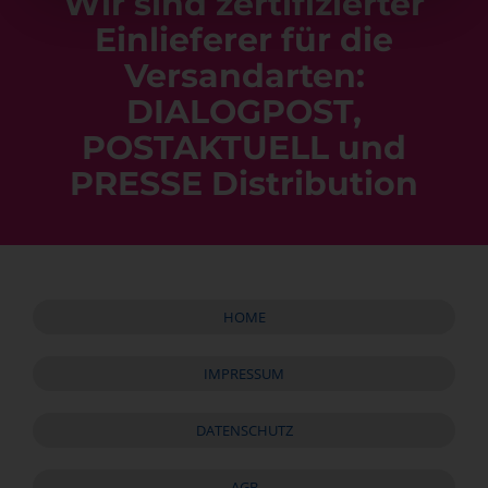
Wir sind zertifizierter
Einlieferer für die
Versandarten:
DIALOGPOST,
POSTAKTUELL und
PRESSE Distribution
HOME
HOME
IMPRESSUM
IMPRESSUM
DATENSCHUTZ
DATENSCHUTZ
AGB
AGB