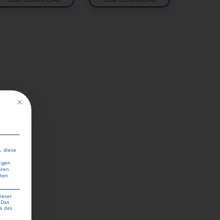
len und drucken
Mit diesem Button wird der Dialog geschlossen. Seine Funktionalität ist identisch mit 
, diese
eigen
aten
aten
ieser
 Das
a das