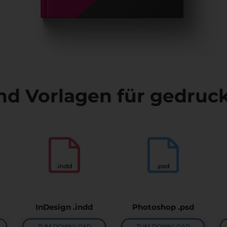
nd Vorlagen für gedruc
InDesign .indd
Photoshop .psd
ZUM DOWNLOAD
ZUM DOWNLOAD