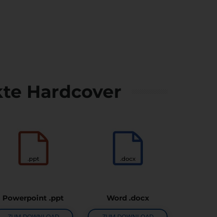
kte Hardcover
Powerpoint .ppt
Word .docx
ZUM DOWNLOAD
ZUM DOWNLOAD