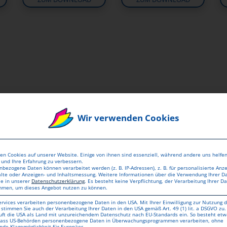
r in Top-Qualität bestel
lassen
Wir verwenden Cookies
en Cookies auf unserer Website. Einige von ihnen sind essenziell, während andere uns helfen
und Ihre Erfahrung zu verbessern.
bezogene Daten können verarbeitet werden (z. B. IP-Adressen), z. B. für personalisierte Anz
alte oder Anzeigen- und Inhaltsmessung.
Weitere Informationen über die Verwendung Ihrer D
ie in unserer
Datenschutzerklärung
.
Es besteht keine Verpflichtung, der Verarbeitung Ihrer D
mmen, um dieses Angebot nutzen zu können.
ervices verarbeiten personenbezogene Daten in den USA. Mit Ihrer Einwilligung zur Nutzung d
 stimmen Sie auch der Verarbeitung Ihrer Daten in den USA gemäß Art. 49 (1) lit. a DSGVO zu.
uft die USA als Land mit unzureichendem Datenschutz nach EU-Standards ein. So besteht etw
 dass US-Behörden personenbezogene Daten in Überwachungsprogrammen verarbeiten, ohne
nde Klagemöglichkeit für Europäer.