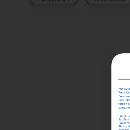
Jetzt Hardcove
Wir nutz
Website 
Personen
und Inh
finden S
zuzusti
Einige S
Services
EuGH st
Risiko,
bestehe