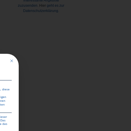
interessante Angebote
zuzusenden.
Hier
geht es zur
Datenschutzerklärung.
Mit diesem Button wird der Dialog geschlossen. Seine Funktionalität ist identisch mit 
, diese
eigen
aten
aten
ieser
 Das
a das