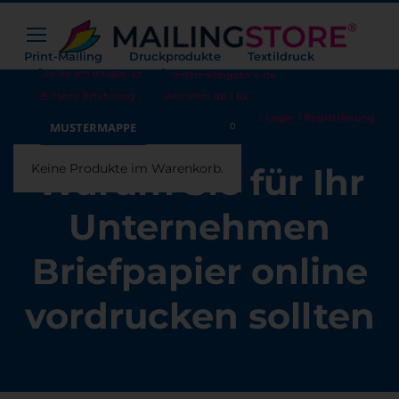
Print-Mailing
Druckprodukte
Textildruck
+49 (0) 871 974815 -13
info@mailingstore.de
Werbetechnik
Warehousing
Hilfe
25 Jahre Erfahrung
Bestellen ab 1 Ex.
Beratungsgespräch vereinbaren
Login / Registrierung
Warenkorb
MUSTERMAPPE
0
Keine Produkte im Warenkorb.
Warum Sie für Ihr
Unternehmen
Briefpapier online
vordrucken sollten