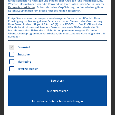
für personalisierte Anzeigen und Inhalte oder Anzeigen- und Inhaltsmessung.
Weitere Informationen über die Verwendung Ihrer Daten finden Sie in unserer
Datenschutzerklärung
.
Es besteht keine Verpflichtung, der Verarbeitung Ihrer
Daten zuzustimmen, um dieses Angebot nutzen zu können.
Einige Services verarbeiten personenbezogene Daten in den USA. Mit Ihrer
Einwilligung zur Nutzung dieser Services stimmen Sie auch der Verarbeitung
Ihrer Daten in den USA gemäß Art. 49 (1) lit. a DSGVO zu. Das EuGH stuft die
USA als Land mit unzureichendem Datenschutz nach EU-Standards ein. So
besteht etwa das Risiko, dass US-Behörden personenbezogene Daten in
Überwachungsprogrammen verarbeiten, ohne bestehende Klagemöglichkeit für
Europäer.
Es folgt eine Liste der Service-Gruppen, für die eine Einwill
Essenziell
Statistiken
Marketing
KOSTENLOSE
Externe Medien
LIEFERUNG
Speichern
Lieferung erfolgt innerhalb von 1-3 Werktagen nach
Alle akzeptieren
Bearbeitung.
Individuelle Datenschutzeinstellungen