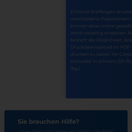
Einfache Briefbögen drucke
verschiedene Papiersorten i
können diese online gestalt
somit vielseitig einsetzen.
besteht die Möglichkeit, Br
Druckdatenupload im PDF-
drucken zu lassen. Ihr Corp
entweder in schwarz (1/0 fbg.
fbg.).
Sie brauchen Hilfe?
Unser Team steht Ihnen per Telefon oder Email