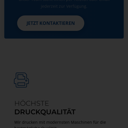
jederzeit zur Verfügung.
JETZT KONTAKTIEREN
JETZT KONTAKTIEREN
HÖCHSTE
DRUCKQUALITÄT
Wir drucken mit modernsten Maschinen für die