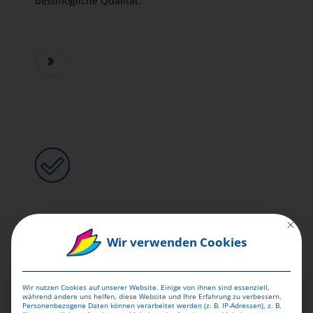
bestmögliche Qualität.
KOSTENLOSER
Mit dies
DATENCHECK
Wir verwenden Cookies
Unser Workflow prüft jede Bestellung für das beste
Druckergebnis.
Wir nutzen Cookies auf unserer Website. Einige von ihnen sind essenziell,
während andere uns helfen, diese Website und Ihre Erfahrung zu verbessern.
Personenbezogene Daten können verarbeitet werden (z. B. IP-Adressen), z. B.