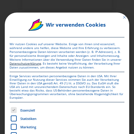
ZUM PRODUKT
ZUM PRODUKT
Mit dies
Wir verwenden Cookies
Wir nutzen Cookies auf unserer Website. Einige von ihnen sind essenziell,
während andere uns helfen, diese Website und Ihre Erfahrung zu verbessern.
Personenbezogene Daten können verarbeitet werden (z. B. IP-Adressen), z. B.
für personalisierte Anzeigen und Inhalte oder Anzeigen- und Inhaltsmessung.
Weitere Informationen über die Verwendung Ihrer Daten finden Sie in unserer
Datenschutzerklärung
.
Es besteht keine Verpflichtung, der Verarbeitung Ihrer
Daten zuzustimmen, um dieses Angebot nutzen zu können.
Einige Services verarbeiten personenbezogene Daten in den USA. Mit Ihrer
Einwilligung zur Nutzung dieser Services stimmen Sie auch der Verarbeitung
Ihrer Daten in den USA gemäß Art. 49 (1) lit. a DSGVO zu. Das EuGH stuft die
USA als Land mit unzureichendem Datenschutz nach EU-Standards ein. So
besteht etwa das Risiko, dass US-Behörden personenbezogene Daten in
Überwachungsprogrammen verarbeiten, ohne bestehende Klagemöglichkeit für
WERBETECHNIK
Europäer.
Es folgt eine Liste der Service-Gruppen, für die eine Einwill
Essenziell
Zollstock
Statistiken
Marketing
ZUM PRODUKT
ZUM PRODUKT