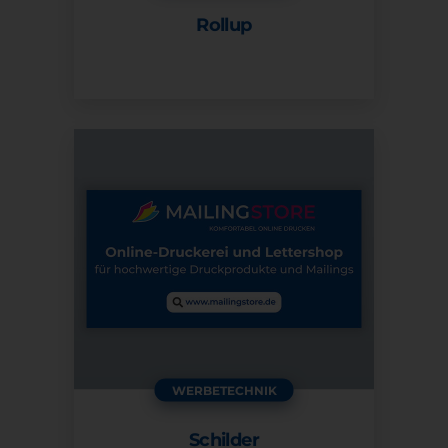
Rollup
ZUM PRODUKT
ZUM PRODUKT
WERBETECHNIK
Schilder