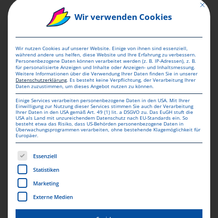
Mit dies
Wir verwenden Cookies
Lassen Sie Ihre Kleidung per
Textildruck individuell bedrucken
Wir nutzen Cookies auf unserer Website. Einige von ihnen sind essenziell,
während andere uns helfen, diese Website und Ihre Erfahrung zu verbessern.
Personenbezogene Daten können verarbeitet werden (z. B. IP-Adressen), z. B.
Gestalten Sie Kleidung genau nach Ihren
für personalisierte Anzeigen und Inhalte oder Anzeigen- und Inhaltsmessung.
Weitere Informationen über die Verwendung Ihrer Daten finden Sie in unserer
Wunschvorstellungen selbst im Onlinedesigner.
Datenschutzerklärung
.
Es besteht keine Verpflichtung, der Verarbeitung Ihrer
Daten zuzustimmen, um dieses Angebot nutzen zu können.
Wir bieten Ihnen verschiedene Vorlage, um das
Einige Services verarbeiten personenbezogene Daten in den USA. Mit Ihrer
Einwilligung zur Nutzung dieser Services stimmen Sie auch der Verarbeitung
ausgewählte Produkt zu gestalten. Sie haben
Ihrer Daten in den USA gemäß Art. 49 (1) lit. a DSGVO zu. Das EuGH stuft die
USA als Land mit unzureichendem Datenschutz nach EU-Standards ein. So
besteht etwa das Risiko, dass US-Behörden personenbezogene Daten in
bei MAILINGSTORE die Möglichkeit jedes
Überwachungsprogrammen verarbeiten, ohne bestehende Klagemöglichkeit für
Europäer.
Produkt ab bereits einem Exemplar zu
Es folgt eine Liste der Service-Gruppen, für die eine Einwill
Essenziell
bestellen sowie online zu gestalten. Neben dem
Statistiken
Onlinedesigner Ist es Ihnen möglich eine
Marketing
druckfertige Datei über den Druckdatenupload
Externe Medien
hochzuladen. Hierfür finden Sie zu jedem