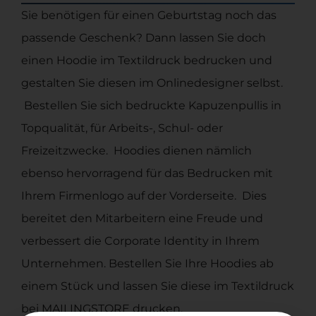
Sie benötigen für einen Geburtstag noch das
passende Geschenk? Dann lassen Sie doch
einen Hoodie im Textildruck bedrucken und
gestalten Sie diesen im Onlinedesigner selbst.
Bestellen Sie sich bedruckte Kapuzenpullis in
Topqualität, für Arbeits-, Schul- oder
Freizeitzwecke. Hoodies dienen nämlich
ebenso hervorragend für das Bedrucken mit
Ihrem Firmenlogo auf der Vorderseite. Dies
bereitet den Mitarbeitern eine Freude und
verbessert die Corporate Identity in Ihrem
Unternehmen. Bestellen Sie Ihre Hoodies ab
einem Stück und lassen Sie diese im Textildruck
bei MAILINGSTORE drucken.