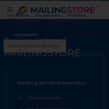
Print-Mailing
Druckprodukte
Textildruck
+49 (0) 871 974815 -13
info@mailingstore.de
Werbetechnik
Warehousing
Hilfe
25 Jahre Erfahrung
Bestellen ab 1 Ex.
Beratungsgespräch vereinbaren
Login / Registrierung
Warenkorb
MUSTERMAPPE
0
Textildruck bei
Keine Produkte im Warenkorb.
MAILINGSTORE
Kleidung ab 1 Stück bedrucken
100% BIO Baumwolle