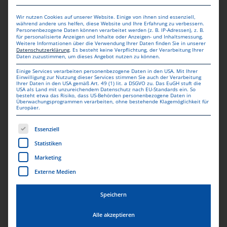
Wir nutzen Cookies auf unserer Website. Einige von ihnen sind essenziell,
während andere uns helfen, diese Website und Ihre Erfahrung zu verbessern.
Personenbezogene Daten können verarbeitet werden (z. B. IP-Adressen), z. B.
für personalisierte Anzeigen und Inhalte oder Anzeigen- und Inhaltsmessung.
Weitere Informationen über die Verwendung Ihrer Daten finden Sie in unserer
Datenschutzerklärung
.
Es besteht keine Verpflichtung, der Verarbeitung Ihrer
Daten zuzustimmen, um dieses Angebot nutzen zu können.
Einige Services verarbeiten personenbezogene Daten in den USA. Mit Ihrer
KOSTENLOSE
Einwilligung zur Nutzung dieser Services stimmen Sie auch der Verarbeitung
Ihrer Daten in den USA gemäß Art. 49 (1) lit. a DSGVO zu. Das EuGH stuft die
USA als Land mit unzureichendem Datenschutz nach EU-Standards ein. So
LIEFERUNG
besteht etwa das Risiko, dass US-Behörden personenbezogene Daten in
Überwachungsprogrammen verarbeiten, ohne bestehende Klagemöglichkeit für
Europäer.
Lieferung erfolgt innerhalb von 1-3 Werktagen nach
Bearbeitung.
Es folgt eine Liste der Service-Gruppen, für die eine Einwill
Essenziell
Statistiken
Marketing
Externe Medien
Speichern
Alle akzeptieren