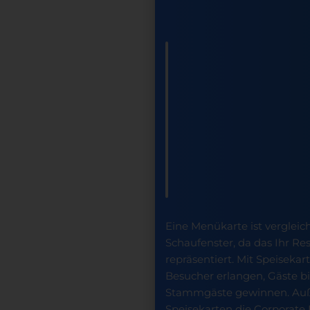
Eine Menükarte ist verglei
Schaufenster, da das Ihr R
repräsentiert. Mit Speisek
Besucher erlangen, Gäste b
Stammgäste gewinnen. Auß
Speisekarten die Corporate I