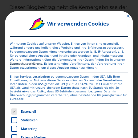
Dieser Blogbeitrag hebt die Kernergebnisse der
Mit dies
Studie hervor, die die Wirksamkeit von
Wir verwenden Cookies
limitierten Print-Mailings im Marketingkontext
betonen. Mit einer hohen Conversion Rate und
Wir nutzen Cookies auf unserer Website. Einige von ihnen sind essenziell,
einem starken ROAS zeigen diese Ergebnisse,
während andere uns helfen, diese Website und Ihre Erfahrung zu verbessern.
Personenbezogene Daten können verarbeitet werden (z. B. IP-Adressen), z. B.
für personalisierte Anzeigen und Inhalte oder Anzeigen- und Inhaltsmessung.
wie Unternehmen durch strategisch limitierte
Weitere Informationen über die Verwendung Ihrer Daten finden Sie in unserer
Datenschutzerklärung
.
Es besteht keine Verpflichtung, der Verarbeitung Ihrer
Angebote ihre Marketingziele effizient
Daten zuzustimmen, um dieses Angebot nutzen zu können.
erreichen können.
Einige Services verarbeiten personenbezogene Daten in den USA. Mit Ihrer
Einwilligung zur Nutzung dieser Services stimmen Sie auch der Verarbeitung
Ihrer Daten in den USA gemäß Art. 49 (1) lit. a DSGVO zu. Das EuGH stuft die
USA als Land mit unzureichendem Datenschutz nach EU-Standards ein. So
besteht etwa das Risiko, dass US-Behörden personenbezogene Daten in
KATEGORIEN:
News
Überwachungsprogrammen verarbeiten, ohne bestehende Klagemöglichkeit für
Europäer.
Es folgt eine Liste der Service-Gruppen, für die eine Einwill
Essenziell
Statistiken
Ein Kommentar schreiben
Marketing
Externe Medien