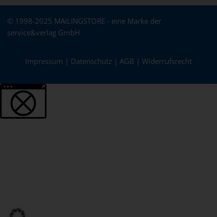
© 1998-2025 MAILINGSTORE - eine Marke der
service&verlag GmbH
Impressum
|
Datenschutz
|
AGB
|
Widerrufsrecht
Weitere Informationen über den gesperrten Inhalt.