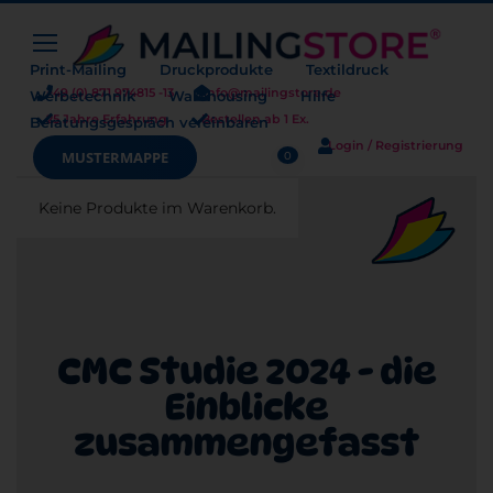
Print-Mailing
Druckprodukte
Textildruck
+49 (0) 871 974815 -13
info@mailingstore.de
Werbetechnik
Warehousing
Hilfe
25 Jahre Erfahrung
Bestellen ab 1 Ex.
Beratungsgespräch vereinbaren
Login / Registrierung
Warenkorb
MUSTERMAPPE
0
Keine Produkte im Warenkorb.