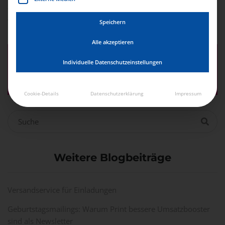
Sie müssen
angemeldet
sein, um einen Kommentar
abzugeben.
Speichern
Alle akzeptieren
Druckerei & Lettershop
Individuelle Datenschutzeinstellungen
für hochwertige Druckprodukte
und Print-Mailings
Cookie-Details
Datenschutzerklärung
Impressum
Weitere Blogbeiträge
Versandservice für Einladungen
Geburtstagsmailings: Warum Print bessere Umsatzbooster
sind als Newsletter