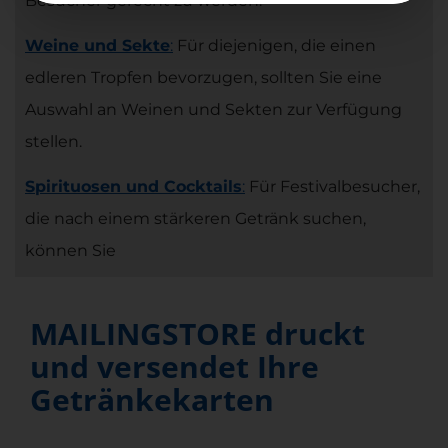
Besucher gerecht zu werden.
Weine und Sekte
:
Für diejenigen, die einen
edleren Tropfen bevorzugen, sollten Sie eine
Auswahl an Weinen und Sekten zur Verfügung
stellen.
Spirituosen und Cocktails
:
Für Festivalbesucher,
die nach einem stärkeren Getränk suchen,
können Sie
MAILINGSTORE druckt
und versendet Ihre
Getränkekarten