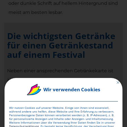
oder dunkle Schrift auf hellem Hintergrund sind
meist am besten lesbar.
Die wichtigsten Getränke
für einen Getränkestand
auf einem Festival
Neben einer ansprechenden Getränkekarte ist
auch die
Auswahl der Getränke von großer
Mit dies
Wir verwenden Cookies
Bedeutung
. Hier sind einige unverzichtbare
Getränke, die auf keinem Festival fehlen sollten:
Wir nutzen Cookies auf unserer Website. Einige von ihnen sind essenziell,
Erfrischende Softdrinks und Limonaden
:
Ein
während andere uns helfen, diese Website und Ihre Erfahrung zu verbessern.
Personenbezogene Daten können verarbeitet werden (z. B. IP-Adressen), z. B.
für personalisierte Anzeigen und Inhalte oder Anzeigen- und Inhaltsmessung.
Festival ist eine gute Gelegenheit, eine Vielzahl
Weitere Informationen über die Verwendung Ihrer Daten finden Sie in unserer
Datenschutzerklärung
.
Es besteht keine Verpflichtung, der Verarbeitung Ihrer