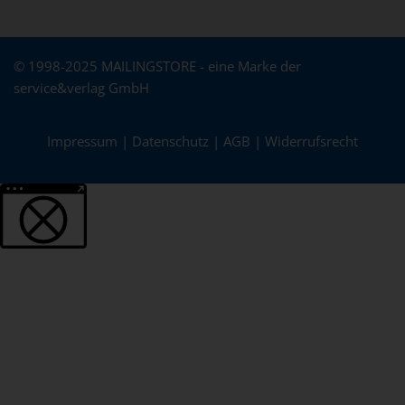
© 1998-2025 MAILINGSTORE - eine Marke der
service&verlag GmbH
Impressum
|
Datenschutz
|
AGB
|
Widerrufsrecht
Weitere Informationen über den gesperrten Inhalt.