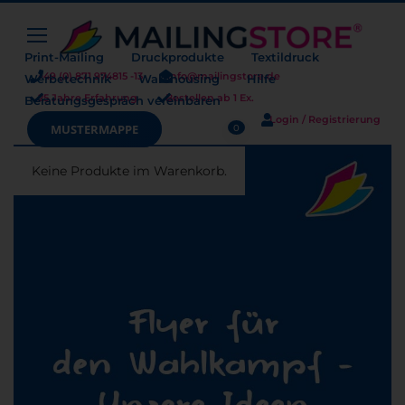
Print-Mailing
Druckprodukte
Textildruck
+49 (0) 871 974815 -13
info@mailingstore.de
Werbetechnik
Warehousing
Hilfe
25 Jahre Erfahrung
Bestellen ab 1 Ex.
Beratungsgespräch vereinbaren
Login / Registrierung
Warenkorb
MUSTERMAPPE
0
Keine Produkte im Warenkorb.