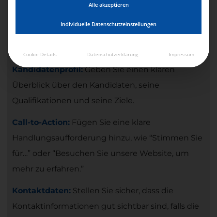
Alle akzeptieren
Ansprechendes Design:
Nutzen Sie
Individuelle Datenschutzeinstellungen
professionelle Grafiken, Bilder und Farbschemata,
die zu Ihrem Kandidaten oder Ihrer Partei passen.
Cookie-Details
Datenschutzerklärung
Impressum
Kandidatenprofil:
Geben Sie einen klaren
Überblick über den Kandidaten, seine
Qualifikationen und seine Ziele.
Call-to-Action:
Fügen Sie eine klare
Handlungsaufforderung hinzu, wie “Stimmen Sie
für…” oder “Besuchen Sie unsere Website, um
mehr zu erfahren.”
Kontaktdaten:
Stellen Sie sicher, dass die
Kontaktinformationen gut sichtbar sind, falls die