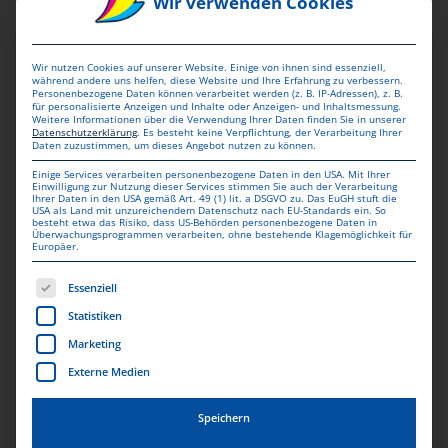
Wir verwenden Cookies
Gestaltung von
Wir nutzen Cookies auf unserer Website. Einige von ihnen sind essenziell,
während andere uns helfen, diese Website und Ihre Erfahrung zu verbessern.
Personenbezogene Daten können verarbeitet werden (z. B. IP-Adressen), z. B.
gedruckten Flyern – alles,
für personalisierte Anzeigen und Inhalte oder Anzeigen- und Inhaltsmessung.
Weitere Informationen über die Verwendung Ihrer Daten finden Sie in unserer
was Sie wissen sollten
Datenschutzerklärung
.
Es besteht keine Verpflichtung, der Verarbeitung Ihrer
Daten zuzustimmen, um dieses Angebot nutzen zu können.
Einige Services verarbeiten personenbezogene Daten in den USA. Mit Ihrer
Einwilligung zur Nutzung dieser Services stimmen Sie auch der Verarbeitung
Die Gestaltung Ihrem
Flyer
ist von
Ihrer Daten in den USA gemäß Art. 49 (1) lit. a DSGVO zu. Das EuGH stuft die
USA als Land mit unzureichendem Datenschutz nach EU-Standards ein. So
besteht etwa das Risiko, dass US-Behörden personenbezogene Daten in
entscheidender Bedeutung. Hier sind einige
Überwachungsprogrammen verarbeiten, ohne bestehende Klagemöglichkeit für
Europäer.
Tipps, die Ihnen bei der Erstellung effektiver Flyer
Es folgt eine Liste der Service-Gruppen, für die eine Einwill
Essenziell
helfen können:
Statistiken
Klare Botschaften:
Stellen Sie sicher, dass Ihre
Marketing
wichtigsten Botschaften und Ziele klar und
Externe Medien
prägnant kommuniziert werden. Vermeiden Sie
Speichern
überladene Flyer mit zu viel Text.