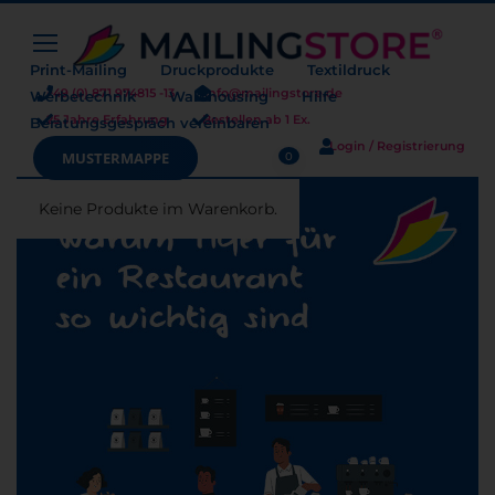
Print-Mailing
Druckprodukte
Textildruck
+49 (0) 871 974815 -13
info@mailingstore.de
Werbetechnik
Warehousing
Hilfe
25 Jahre Erfahrung
Bestellen ab 1 Ex.
Beratungsgespräch vereinbaren
Login / Registrierung
Warenkorb
MUSTERMAPPE
0
Keine Produkte im Warenkorb.